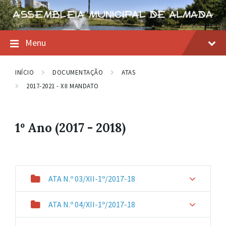
Skip
Skip
Skip
to
to
to
content
main
footer
navigation
Menu
INÍCIO
DOCUMENTAÇÃO
ATAS
2017-2021 - XII MANDATO
1º Ano (2017 - 2018)
ATA N.º 03/XII-1º/2017-18
ATA N.º 04/XII-1º/2017-18