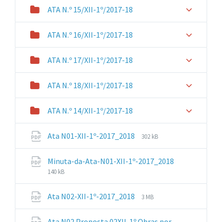
ATA N.º 15/XII-1º/2017-18
ATA N.º 16/XII-1º/2017-18
ATA N.º 17/XII-1º/2017-18
ATA N.º 18/XII-1º/2017-18
ATA N.º 14/XII-1º/2017-18
File
File
Ata N01-XII-1º-2017_2018
302 kB
extension:
size:
pdf
Minuta-da-Ata-N01-XII-1º-2017_2018
File
File
140 kB
extension:
size:
pdf
File
File
Ata N02-XII-1º-2017_2018
3 MB
extension:
size:
pdf
Ata N02 Proposta 02XII-1º Obras por