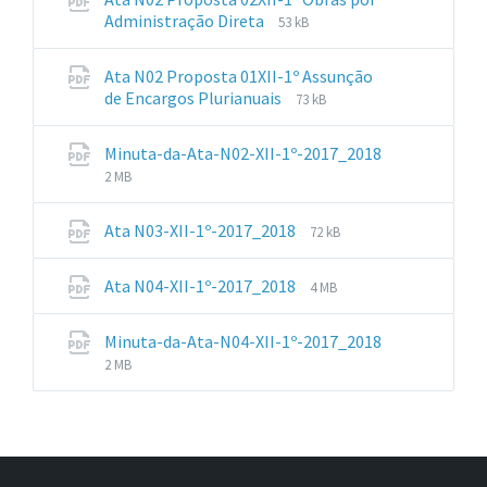
File
File
Administração Direta
53 kB
extension:
size:
pdf
Ata N02 Proposta 01XII-1º Assunção
File
File
de Encargos Plurianuais
73 kB
extension:
size:
pdf
Minuta-da-Ata-N02-XII-1º-2017_2018
File
File
2 MB
extension:
size:
pdf
File
File
Ata N03-XII-1º-2017_2018
72 kB
extension:
size:
pdf
File
File
Ata N04-XII-1º-2017_2018
4 MB
extension:
size:
pdf
Minuta-da-Ata-N04-XII-1º-2017_2018
File
File
2 MB
extension:
size:
pdf