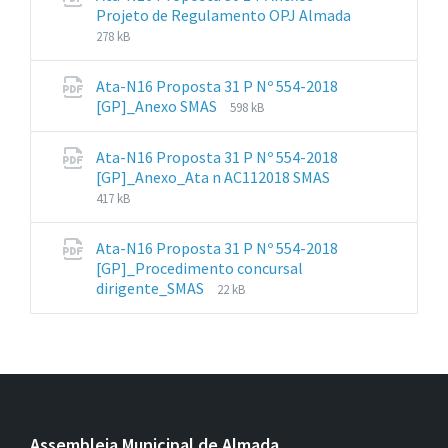
Projeto de Regulamento OPJ Almada
File
File
278 kB
extension:
size:
pdf
Ata-N16 Proposta 31 P Nº 554-2018
File
File
[GP]_Anexo SMAS
598 kB
extension:
size:
pdf
Ata-N16 Proposta 31 P Nº 554-2018
File
File
[GP]_Anexo_Ata n AC112018 SMAS
extension:
size:
417 kB
pdf
Ata-N16 Proposta 31 P Nº 554-2018
[GP]_Procedimento concursal
File
File
dirigente_SMAS
22 kB
extension:
size:
pdf
Assembleia Municipal de Almada