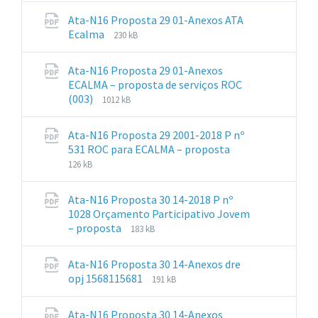
pdf
Ata-N16 Proposta 29 01-Anexos ATA
File
File
Ecalma
230 kB
extension:
size:
pdf
Ata-N16 Proposta 29 01-Anexos
ECALMA – proposta de serviços ROC
File
File
(003)
1012 kB
extension:
size:
pdf
Ata-N16 Proposta 29 2001-2018 P nº
File
File
531 ROC para ECALMA – proposta
extension:
size:
126 kB
pdf
Ata-N16 Proposta 30 14-2018 P nº
1028 Orçamento Participativo Jovem
File
File
– proposta
183 kB
extension:
size:
pdf
Ata-N16 Proposta 30 14-Anexos dre
File
File
opj 1568115681
191 kB
extension:
size:
pdf
Ata-N16 Proposta 30 14-Anexos