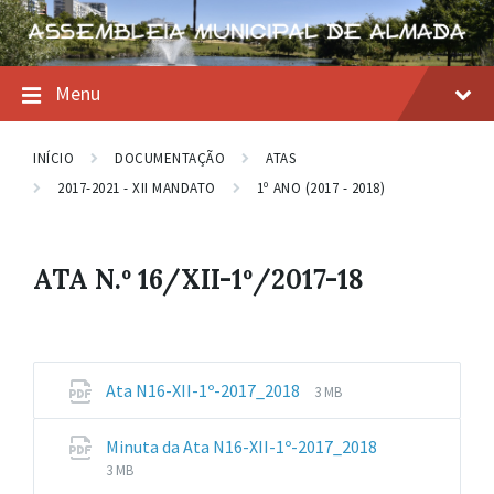
Skip
Skip
Skip
to
to
to
content
main
footer
navigation
Menu
INÍCIO
DOCUMENTAÇÃO
ATAS
2017-2021 - XII MANDATO
1º ANO (2017 - 2018)
ATA N.º 16/XII-1º/2017-18
File
File
Ata N16-XII-1º-2017_2018
3 MB
extension:
size:
pdf
Minuta da Ata N16-XII-1º-2017_2018
File
File
3 MB
extension:
size: