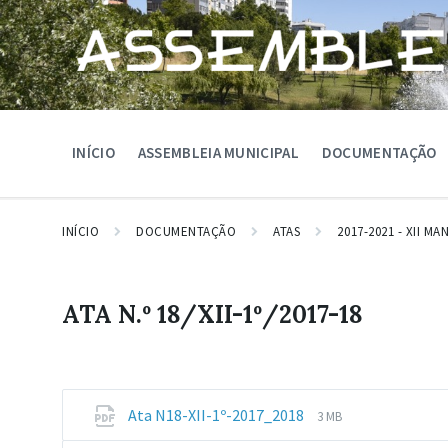
Skip
Skip
Skip
to
to
to
content
main
footer
navigation
INÍCIO
ASSEMBLEIA MUNICIPAL
DOCUMENTAÇÃO
INÍCIO
DOCUMENTAÇÃO
ATAS
2017-2021 - XII M
ATA N.º 18/XII-1º/2017-18
File
File
Ata N18-XII-1º-2017_2018
3 MB
extension:
size: