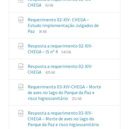
File
File
CHEGA
82 kB
extension:
size:
pdf
Requerimento 02-XIV- CHEGA –
Estudo Implementação Julgados de
File
File
Paz
36 kB
extension:
size:
pdf
Resposta a requerimento 02-XIV-
File
File
CHEGA – IS nº 4
542 kB
extension:
size:
pdf
Resposta a requerimento 02-XIV-
File
File
CHEGA
425 kB
extension:
size:
pdf
Requerimento 03-XIV-CHEGA – Morte
de aves no lago do Parque da Paz e
File
File
risco higiossanitário
251 kB
extension:
size:
pdf
Resposta a requerimento 03-XIV-
CHEGA – Morte de aves no lago do
Parque da Paz e risco higiossanitário