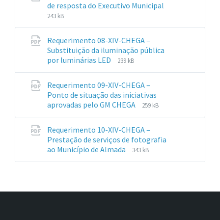
File
File
de resposta do Executivo Municipal
extension:
size:
243 kB
pdf
Requerimento 08-XIV-CHEGA –
Substituição da iluminação pública
File
File
por luminárias LED
239 kB
extension:
size:
pdf
Requerimento 09-XIV-CHEGA –
Ponto de situação das iniciativas
File
File
aprovadas pelo GM CHEGA
259 kB
extension:
size:
pdf
Requerimento 10-XIV-CHEGA –
Prestação de serviços de fotografia
File
File
ao Município de Almada
343 kB
extension:
size:
pdf