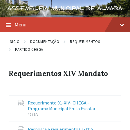
Skip
Skip
Skip
to
to
to
content
main
footer
navigation
Menu
INÍCIO
DOCUMENTAÇÃO
REQUERIMENTOS
PARTIDO CHEGA
Requerimentos XIV Mandato
Requerimento 01-XIV- CHEGA –
File
File
Programa Municipal Fruta Escolar
extension:
size:
171 kB
pdf
Resposta a requerimento 01-XIV-