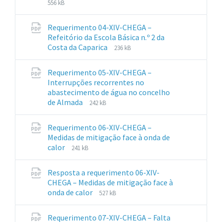
File
File
556 kB
extension:
size:
pdf
Requerimento 04-XIV-CHEGA –
Refeitório da Escola Básica n.º 2 da
File
File
Costa da Caparica
236 kB
extension:
size:
pdf
Requerimento 05-XIV-CHEGA –
Interrupções recorrentes no
abastecimento de água no concelho
File
File
de Almada
242 kB
extension:
size:
pdf
Requerimento 06-XIV-CHEGA –
Medidas de mitigação face à onda de
File
File
calor
241 kB
extension:
size:
pdf
Resposta a requerimento 06-XIV-
CHEGA – Medidas de mitigação face à
File
File
onda de calor
527 kB
extension:
size:
pdf
Requerimento 07-XIV-CHEGA – Falta