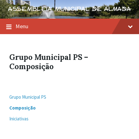
Skip
Skip
Skip
to
to
to
content
main
footer
navigation
Menu
Grupo Municipal PS –
Composição
Grupo Municipal PS
Composição
Iniciativas