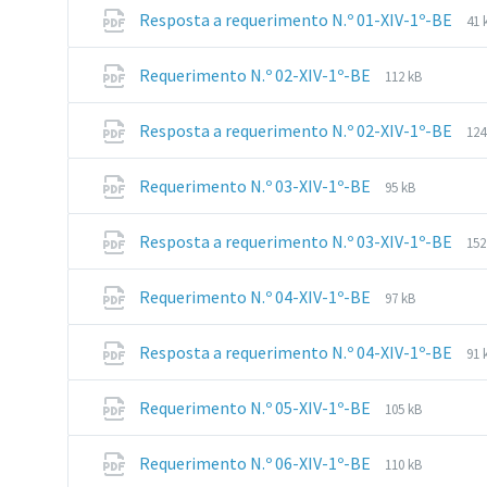
pdf
Fil
Fil
Resposta a requerimento N.º 01-XIV-1º-BE
41 
ex
siz
pd
File
File
Requerimento N.º 02-XIV-1º-BE
112 kB
extension:
size:
pdf
Fil
Fil
Resposta a requerimento N.º 02-XIV-1º-BE
124
ex
siz
pd
File
File
Requerimento N.º 03-XIV-1º-BE
95 kB
extension:
size:
pdf
Fil
Fil
Resposta a requerimento N.º 03-XIV-1º-BE
152
ex
siz
pd
File
File
Requerimento N.º 04-XIV-1º-BE
97 kB
extension:
size:
pdf
Fil
Fil
Resposta a requerimento N.º 04-XIV-1º-BE
91 
ex
siz
pd
File
File
Requerimento N.º 05-XIV-1º-BE
105 kB
extension:
size:
pdf
File
File
Requerimento N.º 06-XIV-1º-BE
110 kB
extension:
size: