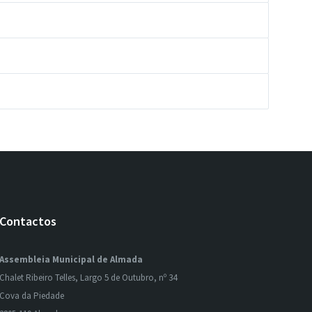
Contactos
Assembleia Municipal de Almada
Chalet Ribeiro Telles, Largo 5 de Outubro, nº 34
Cova da Piedade