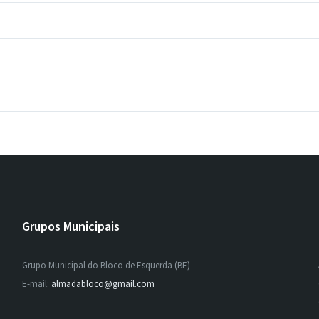
Grupos Municipais
Grupo Municipal do Bloco de Esquerda (BE)
E-mail:
almadabloco@gmail.com