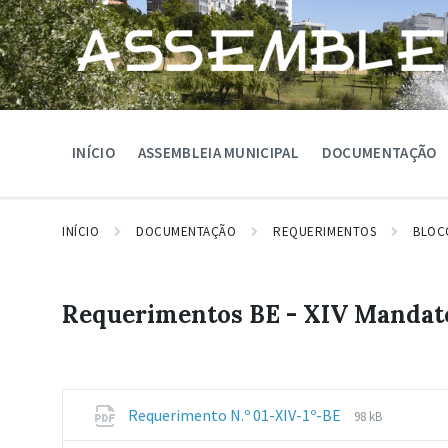
Skip
Skip
Skip
to
to
to
content
main
footer
navigation
INÍCIO
ASSEMBLEIA MUNICIPAL
DOCUMENTAÇÃO
INÍCIO
DOCUMENTAÇÃO
REQUERIMENTOS
BLOC
Requerimentos BE - XIV Mandat
File
File
Requerimento N.º 01-XIV-1º-BE
98 kB
extension:
size: