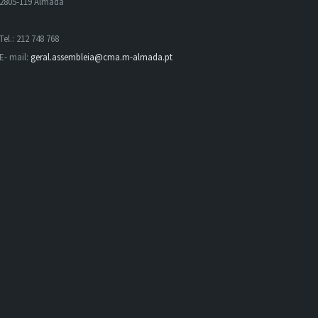
2805-119 Almada
Tel.: 212 748 768
E- mail:
geral.assembleia@cma.m-almada.pt