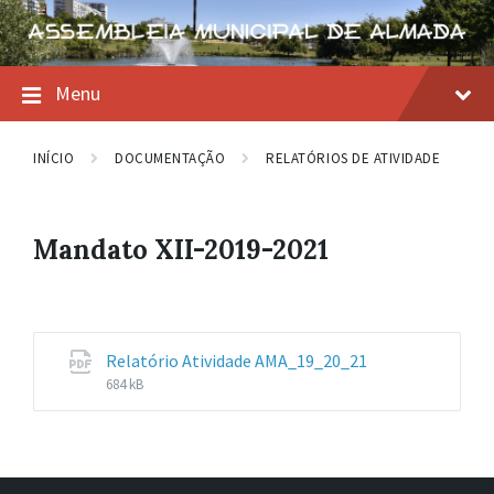
Skip
Skip
Skip
to
to
to
content
main
footer
navigation
Menu
INÍCIO
DOCUMENTAÇÃO
RELATÓRIOS DE ATIVIDADE
Mandato XII-2019-2021
File
File
Relatório Atividade AMA_19_20_21
extension:
size:
684 kB
pdf