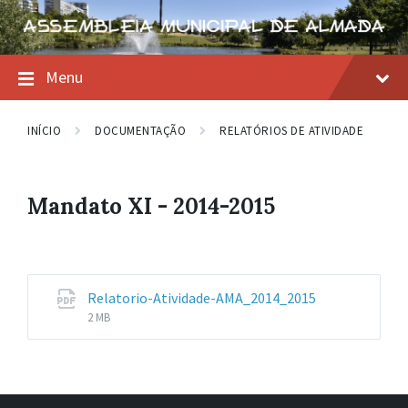
Skip
Skip
Skip
to
to
to
content
main
footer
navigation
Menu
INÍCIO
DOCUMENTAÇÃO
RELATÓRIOS DE ATIVIDADE
Mandato XI - 2014-2015
Relatorio-Atividade-AMA_2014_2015
File
File
2 MB
extension:
size:
pdf