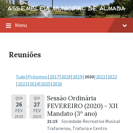
Skip
Skip
Skip
to
to
to
content
main
footer
navigation
Menu
Reuniões
Tudo
Próximos
2017
2018
2019
2020
2021
2022
2023
2024
2025
2026
Sessão Ordinária
QUA
QUI
26
27
FEVEREIRO (2020) – XII
FEV
FEV
Mandato (3º ano)
2020
2020
21:15
Sociedade Recreativa Musical
Trafariense, Trafaria e Centro